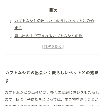
目次
カブトムシとの出会い：愛らしいペットとの始
まり
思い出の中で育まれるカブトムシとの絆
別れの時が迫る：カブトムシに対する想い
火葬の意味：愛するカブトムシを敬う方法
カブトムシとの最期の瞬間を大切にする
さよならの儀式：火葬を通じて感謝を伝える
カブトムシとの出会い：愛らしいペットとの始ま
別れを経て、心に残るカブトムシとの思い出
り
天国への扉ペットメモリアル静岡富士宮
カブトムシとの出会いは、多くの家庭に喜びをもたらし
ます。特に、子供たちにとっては、生き物を飼うことが