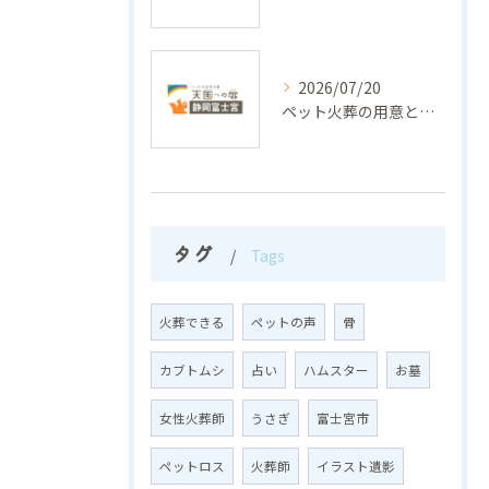
2026/07/20
ペット火葬の用意と後悔しない準備リストの全知識
タグ
Tags
火葬できる
ペットの声
骨
カブトムシ
占い
ハムスター
お墓
女性火葬師
うさぎ
富士宮市
ペットロス
火葬師
イラスト遺影