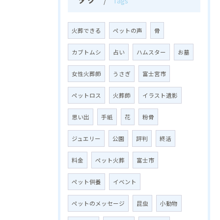
Tags
火葬できる
ペットの声
骨
カブトムシ
占い
ハムスター
お墓
女性火葬師
うさぎ
富士宮市
ペットロス
火葬師
イラスト遺影
思い出
手紙
花
粉骨
ジュエリー
公園
評判
終活
料金
ペット火葬
富士市
ペット供養
イベント
ペットのメッセージ
昆虫
小動物