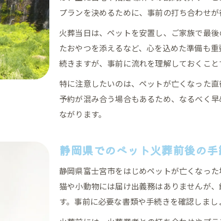
ペット火葬後の気持ちの整理と向き合い方
プランを決めるために、事前の打ち合わせが
自宅でできる静岡県のペット火葬とは
火葬当日は、ペットを安置し、ご家族で最後
自宅で行うペット火葬の流れと注意点
たおやつを添えるなど、心を込めた準備も重
訪問ペット火葬のメリットと選び方
続きますが、事前に流れを理解しておくこと
静岡県で選べる自宅ペット火葬サービス
特に注意したいのは、ペットが亡くなった直
ペット火葬の際に準備しておく物リスト
予約が混み合う場合もあるため、なるべく早
自宅火葬で後悔しないためのポイント
ながります。
安心のペット火葬手順を知ってお別れを
ペット火葬の手順を分かりやすく解説
静岡県でのペット火葬前後の手
火葬当日の流れと飼い主ができること
静岡県富士宮市をはじめペットが亡くなった
ペット火葬後の遺骨の扱いと返骨方法
猫や小動物には届け出義務はありませんが、
安心して見送るためのペット火葬の準備
す。事前に必要な書類や手続きを確認しまし
ペット火葬時の納得できる進め方とは