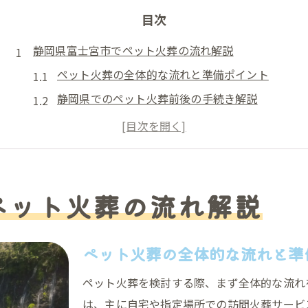
目次
静岡県富士宮市でペット火葬の流れ解説
ペット火葬の全体的な流れと準備ポイント
静岡県でのペット火葬前後の手続き解説
富士宮市で安心できるペット火葬の特徴
ペット火葬の申し込みから見送りまで
訪問ペット火葬サービスの利用方法とは
ペット火葬を後悔なく行うための心構え
ペット火葬の流れ解説
ペット火葬時に大切にしたい心の準備
後悔しない見送り方を実現するポイント
ペット火葬の全体的な流れと準
ペット火葬前に家族で話し合うべき内容
ペット火葬を検討する際、まず全体的な流れ
富士宮市で安心できる火葬の心構え
は、主に自宅や指定場所での訪問火葬サービ