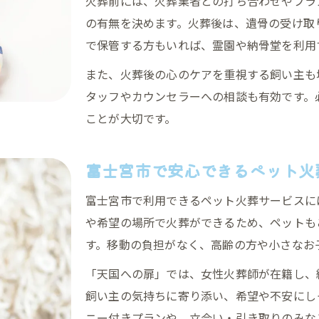
火葬前には、火葬業者との打ち合わせやプラ
富士宮市で選ぶ訪問型ペット火葬の特徴
の有無を決めます。火葬後は、遺骨の受け取
訪問型ペット火葬の流れと利用時の利点
で保管する方もいれば、霊園や納骨堂を利用
富士宮市で人気のペット火葬サービス比較
また、火葬後の心のケアを重視する飼い主も
訪問火葬で安心できる理由と選び方
タッフやカウンセラーへの相談も有効です。
ペット火葬車による柔軟なサービス対応
ことが大切です。
自宅訪問火葬のメリットと注意点
ペット火葬利用時に気をつけたいポイント
富士宮市で安心できるペット火
ペット火葬の事前確認で失敗を防ぐ方法
富士宮市で利用できるペット火葬サービスに
火葬サービス選びで重視したいポイント
や希望の場所で火葬ができるため、ペットも
ペット火葬当日に気をつけたい注意事項
す。移動の負担がなく、高齢の方や小さなお
見送り後の手続きと供養方法について
「天国への扉」では、女性火葬師が在籍し、
ペット火葬利用時のトラブルを避けるコツ
飼い主の気持ちに寄り添い、希望や不安にし
天国への扉ペットメモリアル静岡富士宮
ニー付きプランや、立会い・引き取りのみな