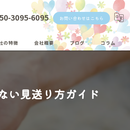
50-3095-6095
お問い合わせはこちら
社の特徴
会社概要
ブログ
コラム
漫画特集
ない見送り方ガイド
トのメッセージ