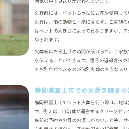
囲気の中で見送りが行われています。
ペット火葬後の供養や納骨の進め方ガイド
火葬前には、ペットちゃんにお花や愛用して
ペット火葬後の供養方法と選択肢紹介
火葬は、他の動物と一緒にならず、ご家族の
静岡県富士市での納骨と散骨の選び方
はペットの大きさによって異なりますが、ス
個別火葬後のメモリアルグッズ活用法
められます。
ペット火葬後の心の整理と向き合い方
火葬後はお骨上げの時間が設けられ、ご家族
飼い主と家族のための供養サポート
を伝えることができます。遺骨の返却方法や
個別火葬を選ぶ際に知っておきたい注意点
でお別れができるのが個別火葬の大きなメリ
個別ペット火葬の事前確認ポイント
静岡県富士市で気をつけるべき手続き
静岡県富士市での火葬手続きの
ペット火葬で起こりやすいトラブル例
静岡県富士市でペット火葬を行う際は、地域
安心して個別火葬を選ぶための比較法
す。例えば、自治体が運営するクリーンセン
火葬後のアフターサポートの重要性
事前の予約やお骨のお返しがないこと等、サ
天国への扉ペットメモリアル静岡富士宮
を利用する場合も、予約時間や出張範囲、料