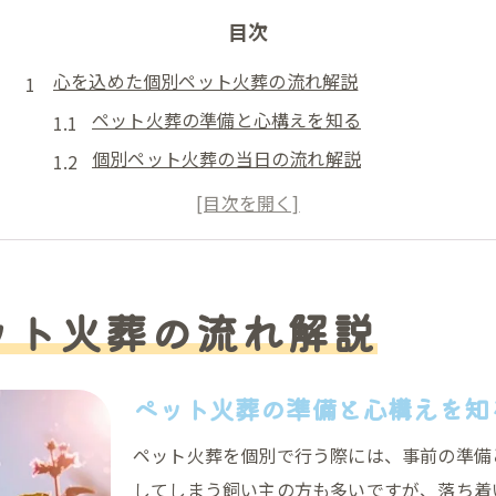
目次
心を込めた個別ペット火葬の流れ解説
ペット火葬の準備と心構えを知る
個別ペット火葬の当日の流れ解説
静岡県富士市での火葬手続きの注意点
個別火葬で大切な別れを実現する方法
ペット火葬で選べるセレモニープランとは
静岡県富士市で叶える丁寧な見送り体験
ット火葬の流れ解説
静岡県富士市の丁寧なペット火葬事例
個別火葬でできる家族らしい見送り方
ペット火葬の準備と心構えを知
富士市で安心できる火葬サービスの特徴
ペット火葬を個別で行う際には、事前の準備
地元ペット火葬で心を伝える工夫とは
してしまう飼い主の方も多いですが、落ち着