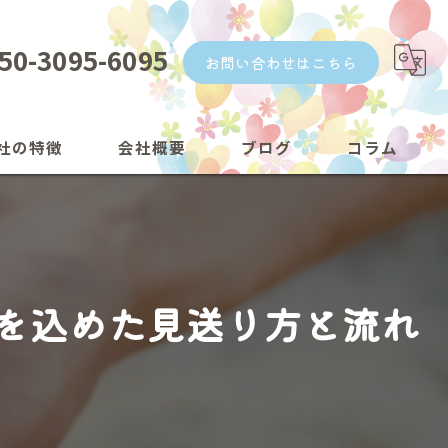
50-3095-6095
お問い合わせはこちら
社の特徴
会社概要
ブログ
コラム
漫画特集
を込めた見送り方と流れ
トのメッセージ