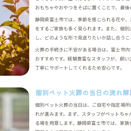
見送り体験を深めるセレモニーの提案
おもちゃやおやつをそばに置くことで、最後
個別火葬ならではのペットとの最後の時間
静岡県富士市では、季節を感じられる花や、
個別ペット火葬で過ごす最後の時間の意味
をするご家族も多く見られます。また、個別
ペット火葬前の思い出作りのポイント
し、どのような形で見送りたいか話し合うこ
静岡県富士市で感じる家族の絆と別れ
火葬の手続きに不安がある場合は、富士市内
個別火葬でできる心温まるお別れの演出
おすすめです。経験豊富なスタッフが、飼い
飼い主の想いを大切にする火葬の工夫
丁寧にサポートしてくれるため安心です。
大切な家族との別れに安心をもたらす方法
ペット火葬で安心できるサポート内容
個別ペット火葬の当日の流れ解
個別火葬で不安を和らげる相談の流れ
個別ペット火葬の当日は、ご自宅や指定場所
静岡県富士市で選ばれる火葬サービス
れが進みます。まず、スタッフがペットちゃ
心を込めたペット見送りのための工夫
る場を用意します。静岡県富士市では、家族
飼い主が安心できる火葬後のフォロー