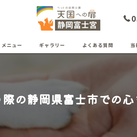
0
メニュー
ギャラリー
よくある質問
当
犬
猫
う際の静岡県富士市での心
ペッ
自宅
葬儀