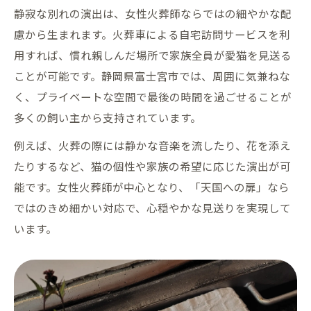
静寂な別れの演出は、女性火葬師ならではの細やかな配
慮から生まれます。火葬車による自宅訪問サービスを利
用すれば、慣れ親しんだ場所で家族全員が愛猫を見送る
ことが可能です。静岡県富士宮市では、周囲に気兼ねな
く、プライベートな空間で最後の時間を過ごせることが
多くの飼い主から支持されています。
例えば、火葬の際には静かな音楽を流したり、花を添え
たりするなど、猫の個性や家族の希望に応じた演出が可
能です。女性火葬師が中心となり、「天国への扉」なら
ではのきめ細かい対応で、心穏やかな見送りを実現して
います。