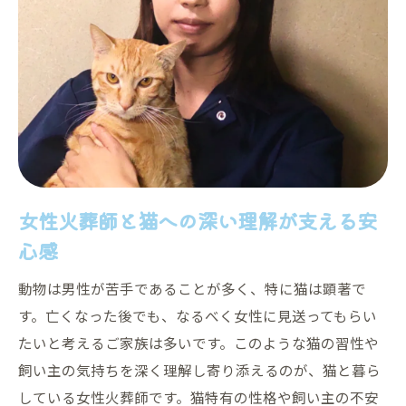
女性火葬師が提案する費用に配慮した選択
肢
女性火葬師と安心して話せる費用面の相談
女性火葬師が心を込めた納得のプランを提
案
愛猫へ想いを伝える見送りの作法と供養
女性火葬師と学ぶ猫への想いの伝え方
女性火葬師と猫への深い理解が支える安
女性火葬師が教える供養の基本と心構え
心感
愛猫に寄り添う女性火葬師の見送りマナー
女性火葬師が大切にする感謝の言葉の選び
動物は男性が苦手であることが多く、特に猫は顕著で
方
す。亡くなった後でも、なるべく女性に見送ってもらい
たいと考えるご家族は多いです。このような猫の習性や
女性火葬師とできる猫の心を癒す供養実践
飼い主の気持ちを深く理解し寄り添えるのが、猫と暮ら
例
している女性火葬師です。猫特有の性格や飼い主の不安
天国への扉ペットメモリアル静岡富士宮