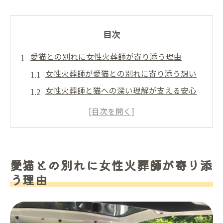
目次
愛猫との別れに女性火葬師が寄り添う理由
女性火葬師が愛猫との別れに寄り添う想い
女性火葬師と猫への深い理解が支える安心
感
大切な猫の最期に女性火葬師ができる配慮
女性火葬師ならではの優しさが選ばれる理
由
愛猫との別れに女性火葬師が寄り添
女性火葬師の評判と静かな信頼の広がり
う理由
猫を見送る静かな時間を大切に過ごす方法
女性火葬師と過ごす猫の見送りの穏やかな
時間