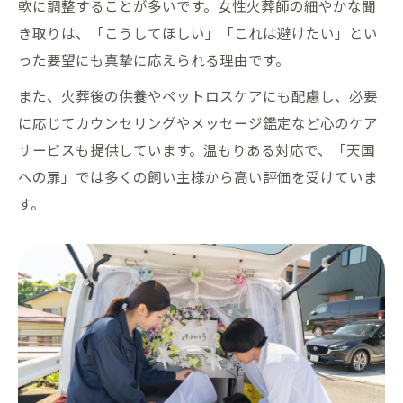
軟に調整することが多いです。女性火葬師の細やかな聞
き取りは、「こうしてほしい」「これは避けたい」とい
った要望にも真摯に応えられる理由です。
また、火葬後の供養やペットロスケアにも配慮し、必要
に応じてカウンセリングやメッセージ鑑定など心のケア
サービスも提供しています。温もりある対応で、「天国
への扉」では多くの飼い主様から高い評価を受けていま
す。