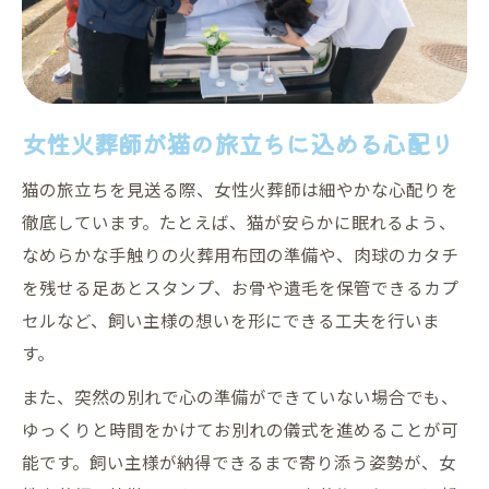
女性火葬師が猫の旅立ちに込める心配り
猫の旅立ちを見送る際、女性火葬師は細やかな心配りを
徹底しています。たとえば、猫が安らかに眠れるよう、
なめらかな手触りの火葬用布団の準備や、肉球のカタチ
を残せる足あとスタンプ、お骨や遺毛を保管できるカプ
セルなど、飼い主様の想いを形にできる工夫を行いま
す。
また、突然の別れで心の準備ができていない場合でも、
ゆっくりと時間をかけてお別れの儀式を進めることが可
能です。飼い主様が納得できるまで寄り添う姿勢が、女