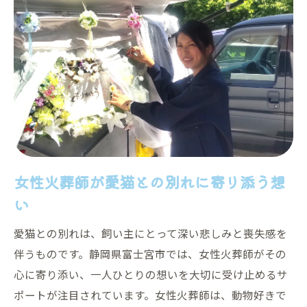
女性火葬師が導く静かな見送りの心得
愛猫のための静寂な別れを女性火葬師が演
出
女性火葬師が大切にする見送りの空間作り
心落ち着く猫との別れを支える女性火葬師
女性火葬師ならではの温かな猫火葬サポート
女性火葬師のきめ細やかな猫火葬サポート
体験
女性火葬師が愛猫との別れに寄り添う想
女性火葬師が大切にする温もりある対応
い
女性火葬師が猫の旅立ちに込める心配り
愛猫との別れは、飼い主にとって深い悲しみと喪失感を
女性火葬師が叶える家族のような見送り支
伴うものです。静岡県富士宮市では、女性火葬師がその
援
心に寄り添い、一人ひとりの想いを大切に受け止めるサ
女性火葬師のやさしさが伝わる猫火葬事例
ポートが注目されています。女性火葬師は、動物好きで