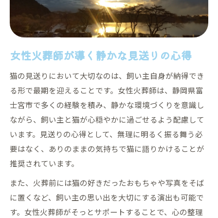
女性火葬師が導く静かな見送りの心得
猫の見送りにおいて大切なのは、飼い主自身が納得でき
る形で最期を迎えることです。女性火葬師は、静岡県富
士宮市で多くの経験を積み、静かな環境づくりを意識し
ながら、飼い主と猫が心穏やかに過ごせるよう配慮して
います。見送りの心得として、無理に明るく振る舞う必
要はなく、ありのままの気持ちで猫に語りかけることが
推奨されています。
また、火葬前には猫の好きだったおもちゃや写真をそば
に置くなど、飼い主の思い出を大切にする演出も可能で
す。女性火葬師がそっとサポートすることで、心の整理