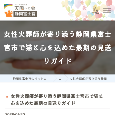
女性火葬師が寄り添う静岡県富士
宮市で猫と心を込めた最期の見送
りガイド
静岡県富士市のペット火葬なら天国への扉 ペットメモリアル静岡富士宮
コラム
女性火葬師が寄り添う静岡県富士宮市で猫と心を込めた最期の見送りガイド
女性火葬師が寄り添う静岡県富士宮市で猫と
心を込めた最期の見送りガイド
2026/01/30