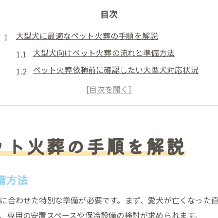
目次
大型犬に最適なペット火葬の手順を解説
大型犬向けペット火葬の流れと準備方法
ペット火葬依頼前に確認したい大型犬対応状況
体重や体長別に選ぶ大型犬の火葬プラン
大型犬の訪問型ペット火葬のメリットを解説
ペット火葬で大型犬が安心できる手続き手順
亡くなった大型犬の安置で注意すべき点
ット火葬の手順を解説
大型犬の遺体を安置する際の適切な準備とは
ペット火葬前の大型犬安置場所と保全用品の選び方
備方法
死後硬直前に整える大型犬の安置姿勢のポイント
に合わせた特別な準備が必要です。まず、愛犬が亡くなった
大型犬の遺体管理で必要な保冷と衛生対策
、専用の安置スペースや保冷設備の検討が求められます。