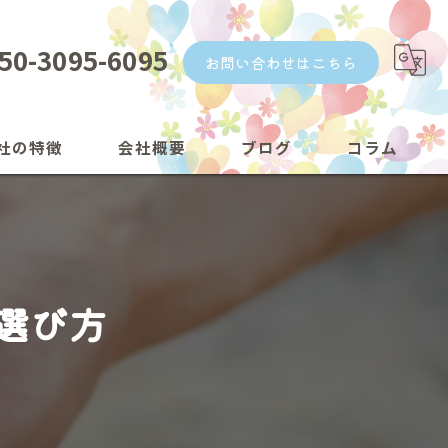
50-3095-6095
お問い合わせはこちら
社の特徴
会社概要
ブログ
コラム
漫画特集
選び方
トのメッセージ