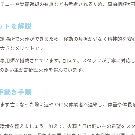
モニーや骨壺返却の有無なども考慮されるため、事前相談が
庭に遺体を埋めずに火葬を選ぶ理由とは
大型犬の遺体を庭に埋めずペット火葬を選ぶ意義
ットを解説
ペット火葬が勧められる衛生・法律面の理由
大型犬の埋葬トラブルと火葬利用の安心感
定場所で火葬ができるため、移動の負担が少なく精神的な安
火葬後の遺骨供養で得られる心の区切り
大きなメリットです。
大型犬をペット火葬することで避けられる問題
専用炉が搭載されています。加えて、スタッフが丁寧に対応
愛犬との穏やかな別れのための実践ポイント
の飼い主が訪問型火葬を選んでいます。
大型犬との最期を穏やかに迎えるペット火葬準備
ペット火葬までの時間に飼い主ができる心構え
手続き手順
大型犬の旅立ちで後悔しないお別れの作法
まず亡くなった際に速やかに火葬業者へ連絡し、体重や体長
ペット火葬後の慰霊や供養方法を紹介
大型犬とのお別れで大切にしたい気持ちの整理
環境を整えましょう。加えて、火葬当日は飼い主の希望をス
天国への扉ペットメモリアル静岡富士宮