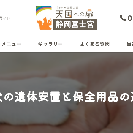
0
ガイド
メニュー
ギャラリー
よくある質問
当
犬
猫
犬の遺体安置と保全用品の
ペッ
自宅
葬儀