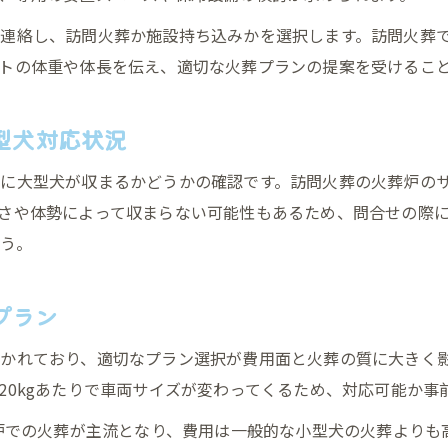
ペット火葬までの間に守りたい大型犬安置のコツ
連絡し、訪問火葬か施設持ち込みかを選択します。訪問火葬
ペット火葬費用の相場と大型犬対応例
トの体重や体長を伝え、適切な火葬プランの提案を受けるこ
大型犬ペット火葬費用の相場と内訳を解説
ペット火葬で追加費用が発生しやすいケース
型犬対応状況
大型犬の火葬費用を抑えるための比較ポイント
に大型犬が収まるかどうかの確認です。訪問火葬の火葬炉のサ
ペット火葬費用と大型犬ならではの注意事項
さや体勢によって収まらない可能性もあるため、問合せの際
大型犬火葬で選べるプランと費用目安を紹介
う。
大型犬の副葬品の選び方
大型犬に適したペット火葬用棺の選び方
プラン
段ボール棺を使った大型犬安置の利点と注意点
かれており、適切なプラン選択が費用面と火葬の質に大きく影
大型犬ペット火葬で推奨される保全用品の特徴
20kgあたりで車両サイズが変わってくるため、対応可能か事
ペット火葬時に便利な大型犬用アイテムを解説
定炉での火葬が主流となり、費用は一般的な小型犬の火葬より
安定して遺体を安置する大型犬用棺選びのコツ